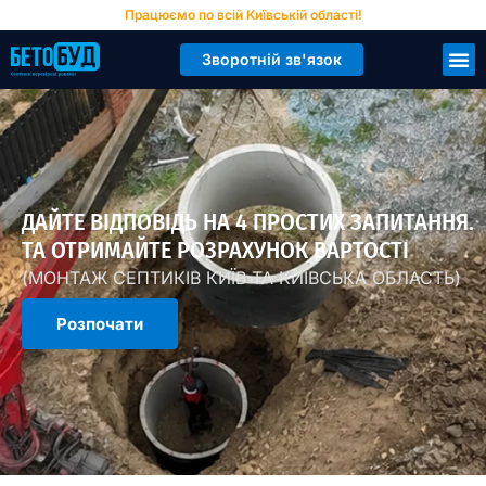
Працюємо по всій Київській області!
Зворотній зв'язок
Катал
Як пра
ДАЙТЕ ВІДПОВІДЬ НА 4 ПРОСТИХ ЗАПИТАННЯ.
ТА ОТРИМАЙТЕ РОЗРАХУНОК ВАРТОСТІ
(МОНТАЖ СЕПТИКІВ КИЇВ ТА КИЇВСЬКА ОБЛАСТЬ)
Розпочати